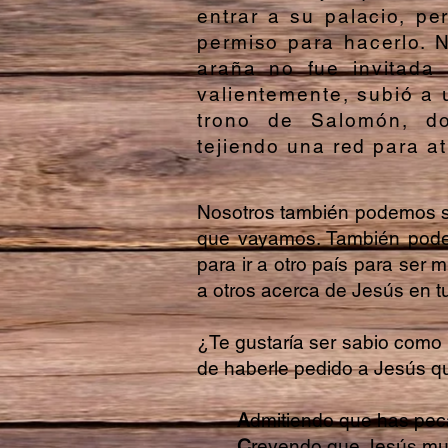
entrar a su palacio, p
permiso para hacerlo. 
araña no fue invitada 
valientemente, subió a 
trono de Salomón, do
tejiendo una red para a
Nosotros también podemos s
que vayamos. También pode
para ir a otro país para ser
a otros acerca de Jesús en tu
¿Te gustaría ser sabio como 
de haberle pedido a Jesús qu
A
dmitiendo que has pec
C
reyendo que Jesús muri