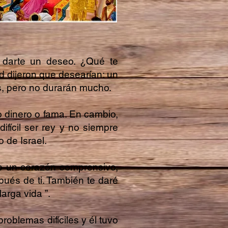
 darte un deseo. ¿Qué te
d dijeron que desearían: un
s, pero no durarán mucho.
 dinero o fama. En cambio,
fícil ser rey y no siempre
 de Israel.
do un corazón comprensivo,
pués de ti. También te daré
arga vida ”.
roblemas difíciles y él tuvo