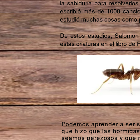
la sabiduría para resolverl
escribió más de 1000 cancio
estudió muchas cosas como pla
De estos estudios, Salomón 
estas criaturas en el libro de
Podemos aprender a ser sa
que hizo que las hormigas
seamos perezosos y que n