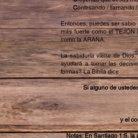
C
onfesando / llamando /
Entonces, puedes ser sabio
más fuerte como el TEJÓN D
como la ARAÑA.
La sabiduría viene de Dios,
ayudará a tomar las decisi
formas? La Biblia dice
Si alguno de ustedes
y el c
Notas: En Santiago 1:5, la 