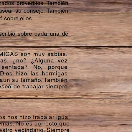
amados proverbios. También
uscar su consejo. También
 sobre ellos.
scribió sobre cada una de
RMIGAS son muy sabias.
gas, ¿no? ¿Alguna vez
 sentada? No, porque
Dios hizo las hormigas
 aun su tamaño. También
eseo de trabajar siempre
s nos hizo trabajar igual
demás. No es correcto que
stro vecindario. Siempre