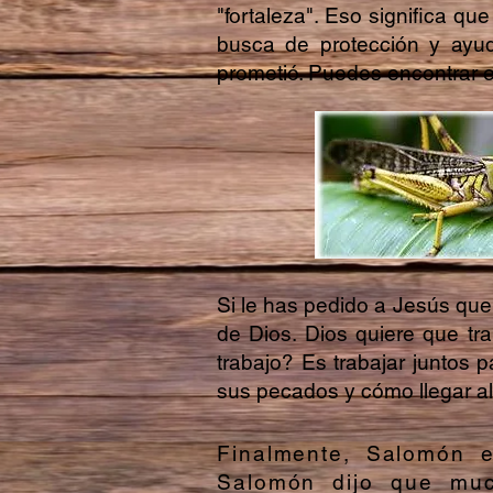
"fortaleza". Eso significa q
busca de protección y ayu
prometió. Puedes encontrar e
Si le has pedido a Jesús que
de Dios. Dios quiere que tra
trabajo? Es trabajar juntos
sus pecados y cómo llegar al 
Finalmente, Salomón e
Salomón dijo que muc