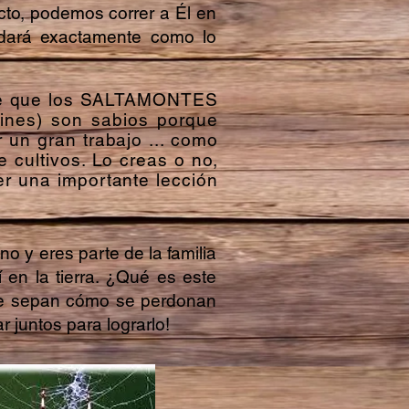
ecto, podemos correr a Él en
udará exactamente como lo
ce que los SALTAMONTES
ines) son sabios porque
 un gran trabajo ... como
cultivos. Lo creas o no,
 una importante lección
o y eres parte de la familia
 en la tierra. ¿Qué es este
que sepan cómo se perdonan
 juntos para lograrlo!