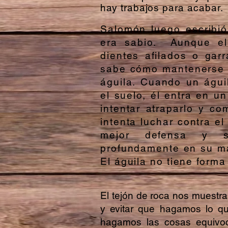
hay trabajos para acabar.
Salomón luego escrib
era sabio. Aunque el
dientes afilados o gar
sabe cómo mantenerse a
águila. Cuando un águi
el suelo, él entra en 
intentar atraparlo y co
intenta luchar contra e
mejor defensa y 
profundamente en su ma
El águila no tiene forma 
El tejón de roca nos muestr
y evitar que hagamos lo q
hagamos las cosas equivoca