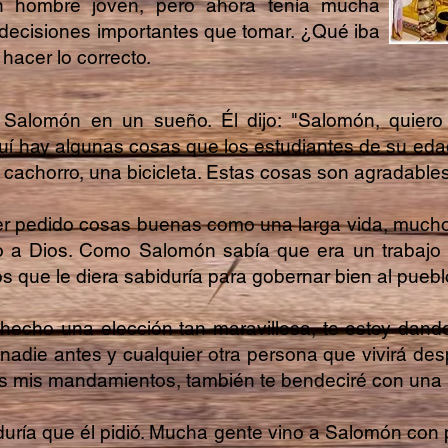
un hombre joven, pero ahora tenía mucha
decisiones importantes que tomar. ¿Qué iba
hacer lo correcto.
Salomón en un sueño. Él dijo: "Salomón, quiero
uí hay algunas cosas que los estudiantes de su eda
 cachorro, una bicicleta. Estas cosas son agradable
r pedido cosas buenas como una larga vida, mucho
 a Dios. Como Salomón sabía que era un trabajo di
os que le diera sabiduría para gobernar bien al pueblo
 hecho una elección tan maravillosa, te estoy dan
adie antes y cualquier otra persona que vivirá des
s mis mandamientos, también te bendeciré con una l
duría que él pidió. Mucha gente vino a Salomón con p