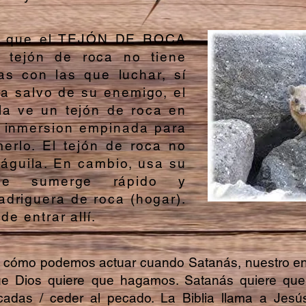
ió que el TEJÓN DE ROCA
 tejón de roca no tiene
ras con las que luchar, sí
 salvo de su enemigo, el
la ve un tejón de roca en
un inmersion empinada para
merlo. El tejón de roca no
l águila. En cambio, usa su
se sumerge rápido y
driguera de roca (hogar).
de entrar allí.
a cómo podemos actuar cuando Satanás, nuestro en
ue Dios quiere que hagamos. Satanás quiere qu
das / ceder al pecado. La Biblia llama a Jesús