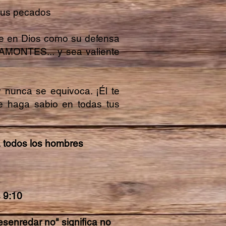
 tus pecados
íe en Dios como su defensa
AMONTES... y sea valiente
y nunca se equivoca. ¡Él te
te haga sabio en todas tus
a todos los hombres
s 9:10
esenredar no" significa no