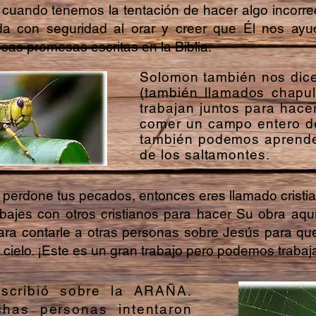
ue cuando tenemos la tentación de hacer algo incorr
da con seguridad al orar y creer que Él nos ay
sas promesas escritas en la Biblia.
Solomon también nos di
(también llamados chapul
trabajan juntos para hacer
comer un campo entero de 
también podemos aprender
de los saltamontes.
 perdone tus pecados, entonces eres llamado cristian
bajes con otros cristianos para hacer Su obra aquí
 para contarle a otras personas sobre Jesús para 
cielo. ¡Este es un gran trabajo pero podemos trabajar
scribió sobre la ARAÑA.
has personas intentaron