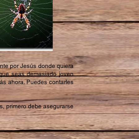
nte por Jesús donde quiera
 que seas demasiado joven
stás ahora. Puedes contarles
as, primero debe asegurarse