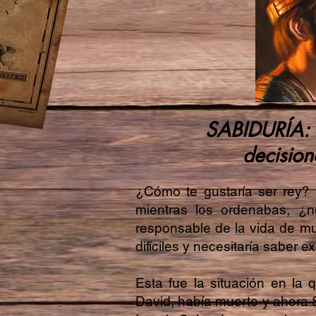
SABIDURÍA: S
decision
¿Cómo te gustaría ser rey? 
mientras los ordenabas, ¿n
responsable de la vida de m
difíciles y necesitaría saber 
Esta fue la situación en la
David, había muerto y ahora 