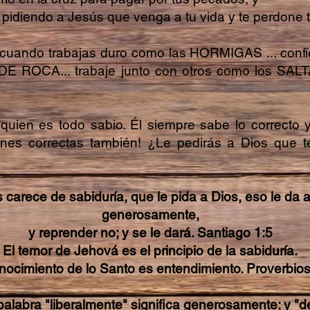
 pidiendo a Jesús que venga a tu vida y te perdone
 cuando trabajas duro como las HORMIGAS ... conf
E ROCA... trabaje junto con otros como los SALT
 quien es todo sabio. Él siempre sabe lo correcto 
ones correctas también! ¿Le pedirás a Dios que 
 carece de sabiduría, que le pida a Dios, eso le da 
generosamente,
y reprender no; y se le dará. Santiago 1:5
El temor de Jehová es el principio de la sabiduría.
onocimiento de lo Santo es entendimiento. Proverbio
palabra "liberalmente" significa generosamente; y "d