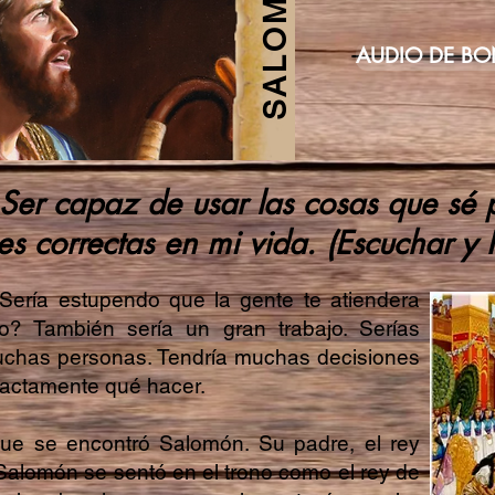
SALOMÓN
AUDIO DE BO
er capaz de usar las cosas que sé 
es correctas en mi vida. (Escuchar y 
Sería estupendo que la gente te atiendera
o? También sería un gran trabajo. Serías
uchas personas. Tendría muchas decisiones
exactamente qué hacer.
 que se encontró Salomón. Su padre, el rey
Salomón se sentó en el trono como el rey de