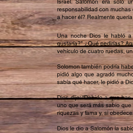
Israel. Salomón era solo 
responsabilidad con muchas 
a hacer él? Realmente quería 
Una noche Dios le habló a 
gustaría?" ¿Qué pedirías? Aq
vehículo de cuatro ruedas, un
Solomon también podría habe
pidió algo que agradó mucho
sabía qué hacer, le pidió a Di
Dios dijo: “Debido a que has
uno que será más sabio que n
riquezas y fama y, si obedece
Dios le dio a Salomón la sabi