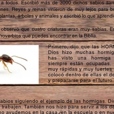
os a todos. Escribió más de 3000 dichos sabios ll
nes. Reyes y reinas vinieron de muy lejos para b
ntas, árboles y animales y escribió lo que aprendió
observó que cuatro criaturas eran muy sabias. E
 Proverbios que puedes encontrar en la Biblia.
Primero, dijo que las HO
Dios hizo muchas hormi
has visto una hormiga
siempre están ocupadas. 
muy rápidas y muy fuertes
colocó dentro de ellas el d
y prepararse para el futuro.
bios siguiendo el ejemplo de las hormigas. Dio
 trabajen. También nos hizo para servir a los 
o ayudemos en la casa, en la escuela o en nue