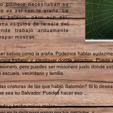
ero primero necesitaban su
No es así con la araña. La
al palacio, pero aún así,
una esquina de la sala del
nde trabajó arduamente
trapar moscas.
er sabios como la araña. Podemos hablar audazme
mos trabajar y atestiguar donde estamos. Puede
 misionero, pero puedes ser misionero justo donde e
 escuela, vecindario y familia.
las criaturas de las que habló Salomón? Si lo dese
e sea su Salvador. Puedes hacer eso ...
ado y hecho cosas malas,
ó en la cruz para pagar por tus pecados, y