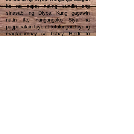
ito na dapat nating sundin ang
sinasabi ng Diyos. Kung gagawin
natin ito, nangangako Siya na
pagpapalain tayo at tutulungan tayong
magtagumpay sa buhay. Hindi ito
nangangahulugang hindi tayo
magkakaroon ng mga problema.
Nangangahulugan ito na
magkakaroon tayo ng tulong at
kapayapaan ng Diyos sa mga
panahong may problema. Ginawa
tayo ng Diyos at alam Niya kung ano
ang makakabuti para sa atin. Tayo ay
wais kung nakikinig tayo sa Kanya at
ginagawa ang Kanyang sinasabi.