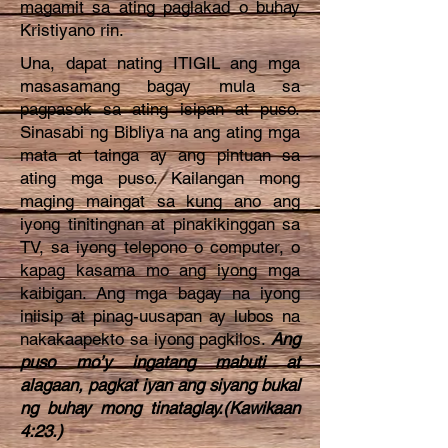
magamit sa ating paglakad o buhay
Kristiyano rin.
Una, dapat nating ITIGIL ang mga
masasamang bagay mula sa
pagpasok sa ating isipan at puso.
Sinasabi ng Bibliya na ang ating mga
mata at tainga ay ang pintuan sa
ating mga puso. Kailangan mong
maging maingat sa kung ano ang
iyong tinitingnan at pinakikinggan sa
TV, sa iyong telepono o computer, o
kapag kasama mo ang iyong mga
kaibigan. Ang mga bagay na iyong
iniisip at pinag-uusapan ay lubos na
nakakaapekto sa iyong pagkilos.
Ang
puso mo’y ingatang mabuti at
alagaan, pagkat iyan ang siyang bukal
ng buhay mong tinataglay.(Kawikaan
4:23.)