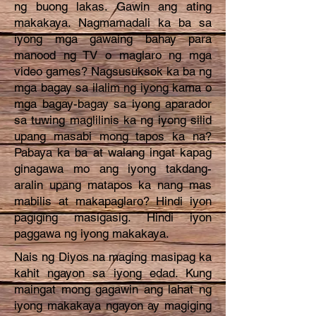
ng buong lakas. Gawin ang ating
makakaya. Nagmamadali ka ba sa
iyong mga gawaing bahay para
manood ng TV o maglaro ng mga
video games? Nagsusuksok ka ba ng
mga bagay sa ilalim ng iyong kama o
mga bagay-bagay sa iyong aparador
sa tuwing maglilinis ka ng iyong silid
upang masabi mong tapos ka na?
Pabaya ka ba at walang ingat kapag
ginagawa mo ang iyong takdang-
aralin upang matapos ka nang mas
mabilis at makapaglaro? Hindi iyon
pagiging masigasig. Hindi iyon
paggawa ng iyong makakaya.
Nais ng Diyos na maging masipag ka
kahit ngayon sa iyong edad. Kung
maingat mong gagawin ang lahat ng
iyong makakaya ngayon ay magiging