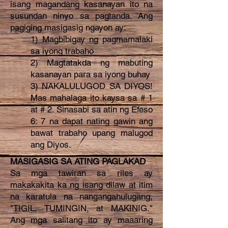
isang magandang kasanayan ito na
susundan ninyo sa pagtanda. Ang
pagiging masigasig ngayon ay:
1) Magbibigay ng pagmamalaki
sa iyong trabaho
2) Magtatakda ng mabuting
kasanayan para sa iyong buhay
3) NAKALULUGOD SA DIYOS!
Mas mahalaga ito kaysa sa # 1
at # 2. Sinasabi sa atin ng Efeso
6: 7 na dapat nating gawin ang
bawat trabaho upang malugod
ang Diyos.
MASIGASIG SA ATING PAGLAKAD
Sa mga tawiran sa riles ay
makakakita ka ng isang dilaw at itim
na karatula na nangangahulugang,
"TIGIL, TUMINGIN, at MAKINIG."
Ang mga salitang ito ay maaaring