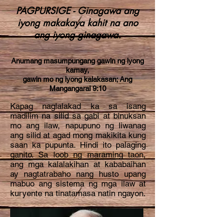
PAGPURSIGE - Ginagawa ang
iyong makakaya kahit na ano
ang iyong ginagawa.
Anumang masumpungang gawin ng iyong
kamay,
gawin mo ng iyong kalakasan; Ang
Mangangaral 9:10
Kapag naglalakad ka sa isang
madilim na silid sa gabi at binuksan
mo ang ilaw, napupuno ng liwanag
ang silid at agad mong makikita kung
saan ka pupunta. Hindi ito palaging
ganito. Sa loob ng maraming taon,
ang mga kalalakihan at kababaihan
ay nagtatrabaho nang husto upang
mabuo ang sistema ng mga ilaw at
kuryente na tinatamasa natin ngayon.