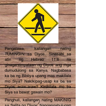
Pangalawa, kailangan nating
TUMINGIN sa Diyos. Sinasabi sa
atin ng Hebreo 11:6 na
ginagantimpalaan ng Diyos ang mga
dumudulong sa Kanya. Nagbabasa
ka ba ng Bibliya upang mas makilala
mo Siya? Nakikipag-usap ka ba sa
Diyos araw-araw? Kinikilala mo ba
Siya sa bawat gawain mo?
Panghuli, kailangan nating MAKINIG
sa Salita ng Diyos. Nangangahulugan