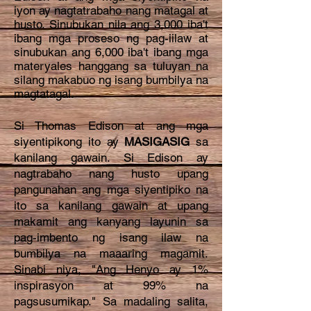
iyon ay nagtatrabaho nang matagal at
husto. Sinubukan nila ang 3,000 iba't
ibang mga proseso ng pag-iilaw at
sinubukan ang 6,000 iba't ibang mga
materyales hanggang sa tuluyan na
silang makabuo ng isang bumbilya na
magtatagal.
Si Thomas Edison at ang mga
siyentipikong ito ay
MASIGASIG
sa
kanilang gawain. Si Edison ay
nagtrabaho nang husto upang
pangunahan ang mga siyentipiko na
ito sa kanilang gawain at upang
makamit ang kanyang layunin sa
pag-imbento ng isang ilaw na
bumbilya na maaaring magamit.
Sinabi niya, "Ang Henyo ay 1%
inspirasyon at 99% na
pagsusumikap." Sa madaling salita,