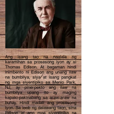
Ang isang tao na naalala ng
karamihan sa prosesong iyon ay si
Thomas Edison. At bagaman hindi
inimbento ni Edison ang unang ilaw
na bumbilya, siya at isang pangkat
ng mga siyentipiko sa Menlo Park,
NJ, ay pinerpekto ang ilaw na
bumbilya upang ito ay maging
kapaki-pakinabang sa araw-araw na
buhay. Hindi madali ang prosesong
iyon. Sa loob ng dalawang taon, sina
Edison at ang mga siyentipiko na