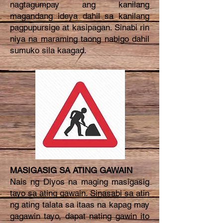
nagtagumpay ang kanilang
magandang ideya dahil sa kanilang
pagpupursige at kasipagan. Sinabi rin
niya na maraming taong nabigo dahil
sumuko sila kaagad.
MASIGASIG SA ATING GAWAIN
Nais ng Diyos na maging masigasig
tayo sa ating gawain. Sinasabi sa atin
ng ating talata sa itaas na kapag may
gagawin tayo, dapat nating gawin ito