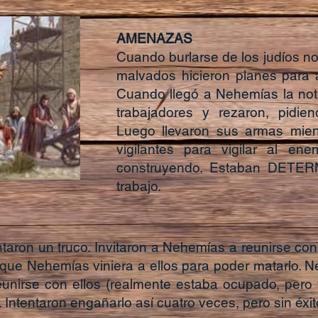
AMENAZAS
Cuando burlarse de los judíos n
malvados hicieron planes para a
Cuando llegó a Nehemías la noti
trabajadores y rezaron, pidie
Luego llevaron sus armas mien
vigilantes para vigilar al ene
construyendo. Estaban DETER
trabajo.
taron un truco. Invitaron a Nehemías a reunirse con
que Nehemías viniera a ellos para poder matarlo. N
nirse con ellos (realmente estaba ocupado, pero
 Intentaron engañarlo así cuatro veces, pero sin éxit