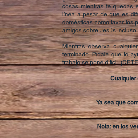
cosas mientras te quedas e
línea a pesar de que es di
domésticas como lavar los pla
amigos sobre Jesús incluso s
Mientras observa cualquier
terminado. Pídale que lo a
trabajo se pone difícil. ¡DE
Cualquier 
Ya sea que coma
Nota: en los ver