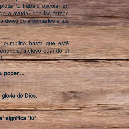
etar tu trabajo escolar en
do a ayudar con las tareas
ás decidido a contarles a tus
a cumplirlo hasta que esté
enuncie, incluso cuando el
!
 poder ...
gloria de Dios.
" significa "tú"