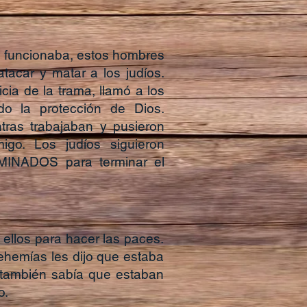
o funcionaba, estos hombres
tacar y matar a los judíos.
cia de la trama, llamó a los
ndo la protección de Dios.
tras trabajaban y pusieron
migo. Los judíos siguieron
MINADOS para terminar el
 ellos para hacer las paces.
ehemías les dijo que estaba
 también sabía que estaban
o.