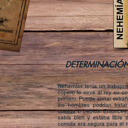
DETERMINACIÓN: te
Nehemías tenía un trabajo m
copero le sirve al rey su 
primero. Puede sonar extra
los hombres podrían trat
comida o bebida. Entonces, 
sabía bien y estaba libre 
comida era segura para el 