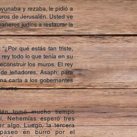
yunaba y rezaba, le pidió a
muros de Jerusalén. Usted ve
eros judíos a restaurar la
“¿Por qué estás tan triste,
rey todo lo que tenía en su
econstruir los muros. El rey
e de leñadores, Asaph, para
na carta a los gobernantes
 muros.
alén tomó mucho tiempo
lí, Nehemías esperó tres
r algo. Luego, la tercera
paseo en burro por el