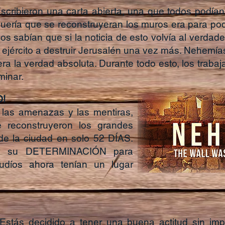
Escribieron una carta abierta, una que todos podían 
uería que se reconstruyeran los muros era para pod
s sabían que si la noticia de esto volvía al verdader
 ejército a destruir Jerusalén una vez más. Nehemía
 era la verdad absoluta. Durante todo esto, los traba
inar.
!
o, las amenazas y las mentiras,
 reconstruyeron los grandes
de la ciudad en solo 52 DÍAS.
y su DETERMINACIÓN para
 judíos ahora tenían un lugar
s decidido a tener una buena actitud sin import