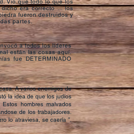
ad. Vio que todo lo que los
dicho era correcto ... los
iedra fueron destruidos y
odas partes.
nvocó a todos los líderes
 mal están las cosas aquí.
hemías fue DETERMINADO
casa. A varios enemigos de
ó la idea de que los judíos
e. Estos hombres malvados
ándose de los trabajadores.
o lo atraviesa, se caería ”.