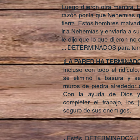
Luego dijeron otra mentira. 
razón por la que Nehemías q
tierra. Estos hombres malvado
ir a Nehemías y enviaría a su
le dijo que lo que dijeron no
... DETERMINADOS para term
¡LA PARED HA TERMINADO
Incluso con todo el ridícul
se eliminó la basura y se
muros de piedra alrededor 
Con la ayuda de Dios 
completar el trabajo, los
seguro de sus enemigos.
¿Estás DETERMINADO? ¿Está