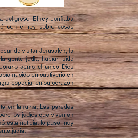
 peligroso. El rey confiaba
ó con el rey sobre cosas
ar de visitar Jerusalén, la
la gente judia habían sido
dorarlo como el único Dios
abía nacido en cautiverio en
lugar especial en su corazón
ta en la ruina. Las paredes
pero los judíos que viven en
ó esta noticia, lo puso muy
ente judia.