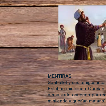
MENTIRAS
Sanballet y sus amigos inten
Estaban mintiendo. Querían 
demasiado ocupado para reu
mintiendo y querían matarlo).