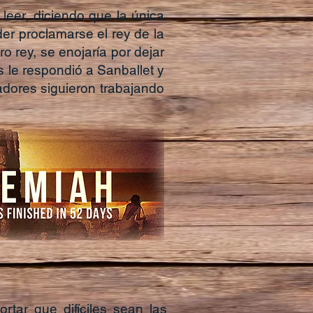
leer, diciendo que la única
er proclamarse el rey de la
o rey, se enojaría por dejar
s le respondió a Sanballet y
jadores siguieron trabajando
ar que difíciles sean las