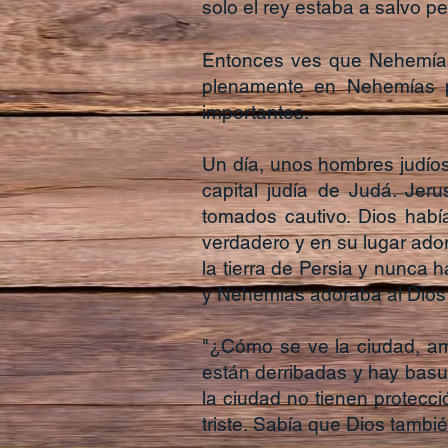
solo el rey estaba a salvo p
Entonces ves que Nehemías 
plenamente en Nehemías p
importantes.
Un día, unos hombres judíos
capital judía de Judá. Jer
tomados cautivo. Dios habí
verdadero y en su lugar ador
la tierra de Persia y nunca 
y Nehemías adoraba al Dios
"¿Cómo se ve la ciudad, ami
están derribadas y hay basur
la ciudad no tienen protec
triste. Sabía que Dios tambié