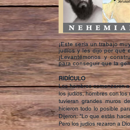
¡Este sería un trabajo mu
judíos y les dijo por qué 
¡Levantémonos y const
para conseguir que la gen
RIDÍCULO
Los hombres comenzaron a t
los judíos, hombres con los
tuvieran grandes muros de
hicieron todo lo posible pa
Dijeron: "Lo que estás hacie
Pero los judíos rezaron a Di