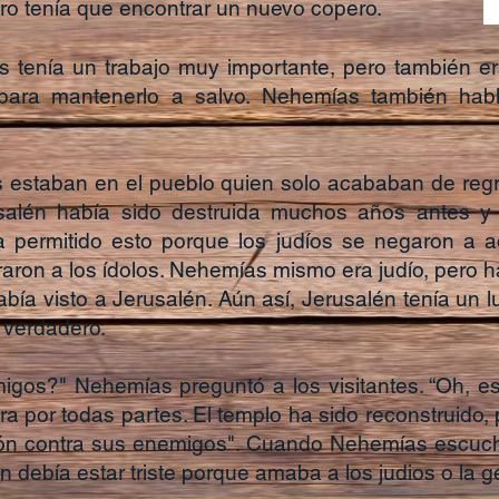
ero tenía que encontrar un nuevo copero.
tenía un trabajo muy importante, pero también era
ara mantenerlo a salvo. Nehemías también habl
 estaban en el pueblo quien solo acababan de regres
usalén había sido destruida muchos años antes y 
a permitido esto porque los judíos se negaron a a
aron a los ídolos. Nehemías mismo era judío, pero h
había visto a Jerusalén. Aún así, Jerusalén tenía un 
 verdadero.
gos?" Nehemías preguntó a los visitantes. “Oh, es
a por todas partes. El templo ha sido reconstruido, 
ción contra sus enemigos". Cuando Nehemías escuch
n debía estar triste porque amaba a los judios o la g