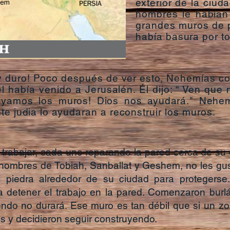
exterior de la ciud
hombres le habían 
grandes muros de p
había basura por t
y duro! Poco después de ver esto, Nehemías co
el había venido a Jerusalén. Él dijo: “ Ven que
ruyamos los muros! Dios nos ayudará." Ne
te judia lo ayudaran a reconstruir los muros.
rabajar, cada uno reparando la pared cerca de su 
 nombres de Tobiah, Sanballat y Geshem, no les gust
 piedra alrededor de su ciudad para protegers
ra detener el trabajo en la pared. Comenzaron burl
ndo no durará. Ese muro es tan débil que si un zorr
os y decidieron seguir construyendo.