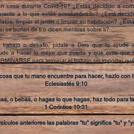
n casa durante Covid-19? ¿Estás decidido a compl
ferente a lo que estás acostumbrado? ¿Está decidi
tos, limpiar el jardín o limpiar su habitación? ¿Est
i se burlan de ti o dicen mentiras sobre ti?
 trabajo o desafío, pídale a Dios que lo ayude 
yude a hacer lo mejor que pueda y que evite que r
TERMINARSE para terminar el trabajo sin importar qué
cosa que tu mano encuentre para hacer, hazlo con tu
Eclesiastés 9:10
s, o bebas, o hagas lo que hagas, haz todo para la 
1 Corintios 10:31
sículos anteriores las palabras "tu" significa "tu" y "ye