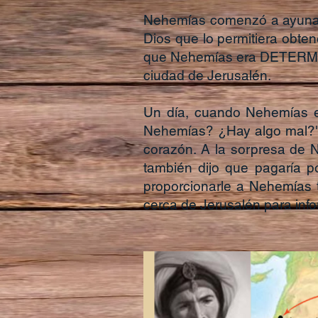
Nehemías comenzó a ayunar (
Dios que lo permitiera obten
que Nehemías era DETERMINA
ciudad de Jerusalén.
Un día, cuando Nehemías est
Nehemías? ¿Hay algo mal?" N
corazón. A la sorpresa de Ne
también dijo que pagaría po
proporcionarle a Nehemías 
cerca de Jerusalén para inf