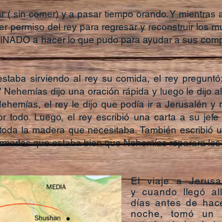
 sin comer) y a pasar tiempo orando. Y mientras a
er permiso del rey para regresar y reconstruir los 
DO a hacer lo que pudo para ayudar a sus compañ
aba sirviendo al rey su comida, el rey preguntó: 
ehemías dijo una oración rápida y luego le dijo al 
hemías, el rey le dijo que podía ir a Jerusalén y r
r todo. Luego, el rey escribió una carta a su jef
toda la madera que necesitaba. También escribió u
ormarles que estaba bien que Nehemías reparara los
El viaje a Jerus
y cuando llegó al
días antes de hace
noche, tomó un 