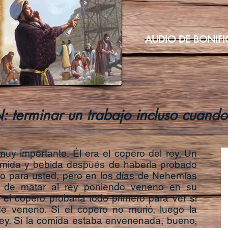
AUDIO DE BONIF
rminar un trabajo incluso cuando p
uy importante. Él era el copero del rey. Un
comida y bebida después de haberla probado
ño para usted, pero en los días de Nehemías
ar de matar al rey poniendo veneno en su
el copero probaría todo primero para ver si
de veneno. Si el copero no murió, luego la
rey. Si la comida estaba envenenada, bueno,